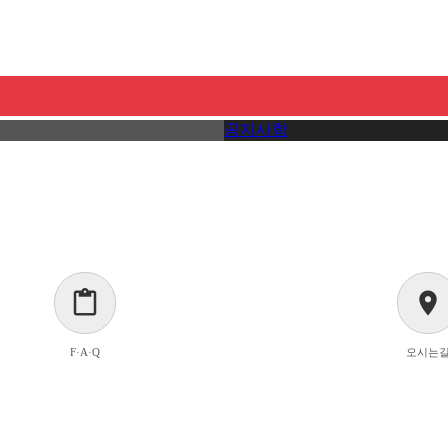
공지사항
content_paste
location_on
F·A·Q
오시는