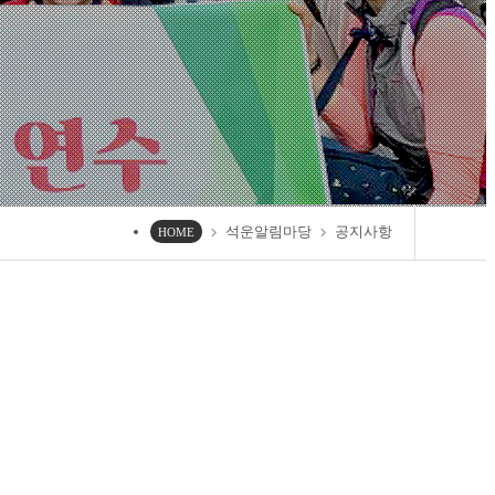
석운알림마당
공지사항
chevron_right
chevron_right
HOME