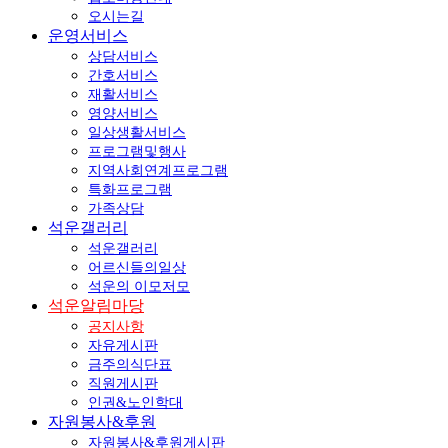
오시는길
운영서비스
상담서비스
간호서비스
재활서비스
영양서비스
일상생활서비스
프로그램및행사
지역사회연계프로그램
특화프로그램
가족상담
석운갤러리
석운갤러리
어르신들의일상
석운의 이모저모
석운알림마당
공지사항
자유게시판
금주의식단표
직원게시판
인권&노인학대
자원봉사&후원
자원봉사&후원게시판