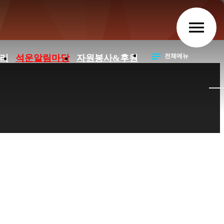
> 공지사항
menu
notes
전체메뉴
리
석운알림마당
자원봉사&후원