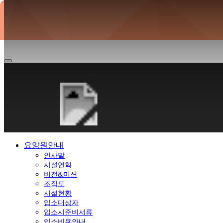
2025년
요양원안내
인사말
시설연혁
비전&미션
조직도
시설현황
입소대상자
입소시준비서류
입소비용안내