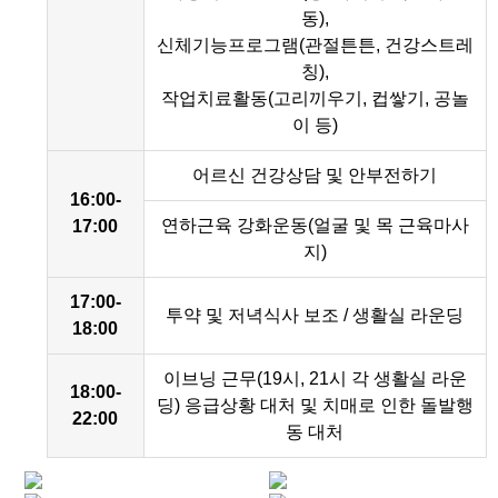
동),
신체기능프로그램(관절튼튼, 건강스트레
칭),
작업치료활동(고리끼우기, 컵쌓기, 공놀
이 등)
어르신 건강상담 및 안부전하기
16:00-
연하근육 강화운동(얼굴 및 목 근육마사
17:00
지)
17:00-
투약 및 저녁식사 보조 / 생활실 라운딩
18:00
이브닝 근무(19시, 21시 각 생활실 라운
18:00-
딩) 응급상황 대처 및 치매로 인한 돌발행
22:00
동 대처