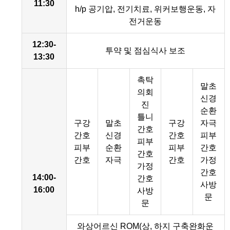
11:30
h/p 공기압, 전기치료, 위커보행운동, 자
전거운동
12:30-
투약 및 점심식사 보조
13:30
촉탁
말초
의회
신경
진
순환
틀니
구강
말초
구강
자극
간호
간호
신경
간호
피부
피부
피부
순환
피부
간호
간호
간호
자극
간호
가정
가정
간호
14:00-
간호
사방
16:00
사방
문
문
와상어르신 ROM(상, 하지 구축완화운