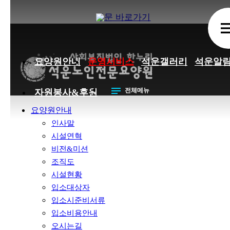
본문 바로가기
me
요양원안내
운영서비스
석운갤러리
석운알
notes
전체메뉴
자원봉사&후원
요양원안내
인사말
시설연혁
비전&미션
조직도
시설현황
입소대상자
입소시준비서류
입소비용안내
오시는길