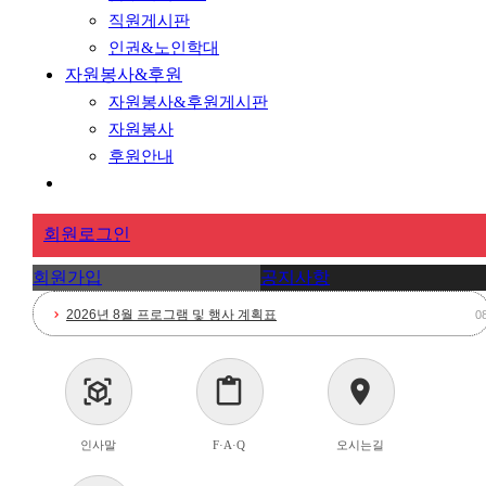
직원게시판
인권&노인학대
자원봉사&후원
자원봉사&후원게시판
자원봉사
후원안내
회원로그인
회원가입
공지사항
2026년 8월 프로그램 및 행사 계획표
chevron_right
0
요양보호사 채용공고
chevron_right
0
view_in_ar
content_paste
location_on
2026년 7월 프로그램 및 행사 계획표
chevron_right
0
인사말
F·A·Q
오시는길
<요양보호사 채용공고>
chevron_right
0